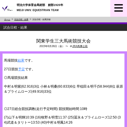
明治大学体育会馬術部 創部1920年
MEIJI UNIV. EQUESTRIAN TEAM
ホーム
試合日程・結果
試合日程・結果詳細
試合日程・結果
関東学生三大馬術競技大会
2015年6月26日（金） 〜 ＠
JRA馬事公苑
馬場競技
結果
です。
27日競技
予定
です。
◎馬場競技結果
中村＆明紫(62.916)3位 小林＆明桑(60.833)6位 早稲田＆明千(58.944)8位 萩原
＆プライムローズ(49.916)33位
◎27日総合競技調教(走行予定時間) 競技開始時間:10時
(7)山下＆明輝10:39 (16)牧野＆明雪11:37 (25)冨永＆プライムローズ12:50 (3
4)武道＆タリトー13:53 (40)中村＆明鳳14:26