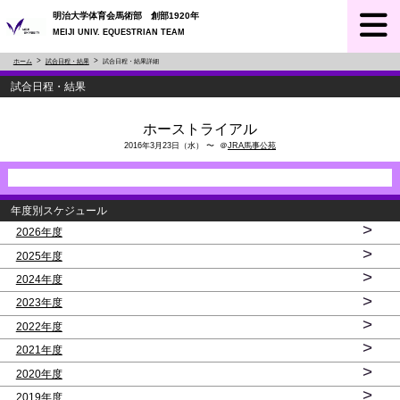
明治大学体育会馬術部 創部1920年
MEIJI UNIV. EQUESTRIAN TEAM
ホーム
試合日程・結果
試合日程・結果詳細
試合日程・結果
ホーストライアル
2016年3月23日（水） 〜 ＠
JRA馬事公苑
年度別スケジュール
>
2026年度
>
2025年度
>
2024年度
>
2023年度
>
2022年度
>
2021年度
>
2020年度
>
2019年度