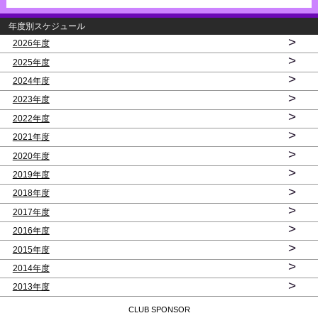
年度別スケジュール
>
2026年度
>
2025年度
>
2024年度
>
2023年度
>
2022年度
>
2021年度
>
2020年度
>
2019年度
>
2018年度
>
2017年度
>
2016年度
>
2015年度
>
2014年度
>
2013年度
CLUB SPONSOR