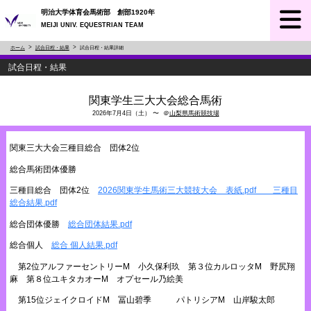
明治大学体育会馬術部 創部1920年
MEIJI UNIV. EQUESTRIAN TEAM
ホーム
試合日程・結果
試合日程・結果詳細
試合日程・結果
関東学生三大大会総合馬術
2026年7月4日（土） 〜 ＠
山梨県馬術競技場
関東三大大会三種目総合 団体2位
総合馬術団体優勝
三種目総合 団体2位
2026関東学生馬術三大競技大会 表紙.pdf
三種目
総合結果.pdf
総合団体優勝
総合団体結果.pdf
総合個人
総合 個人結果.pdf
第2位アルファーセントリーM 小久保利玖 第３位カルロッタM 野尻翔
麻 第８位ユキタカオーM オプセール乃絵美
第15位ジェイクロイドM 冨山碧季 パトリシアM 山岸駿太郎