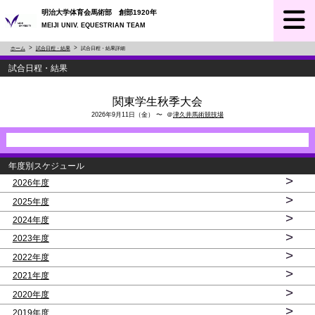
明治大学体育会馬術部 創部1920年
MEIJI UNIV. EQUESTRIAN TEAM
ホーム
試合日程・結果
試合日程・結果詳細
試合日程・結果
関東学生秋季大会
2026年9月11日（金） 〜 ＠
津久井馬術競技場
年度別スケジュール
>
2026年度
>
2025年度
>
2024年度
>
2023年度
>
2022年度
>
2021年度
>
2020年度
>
2019年度