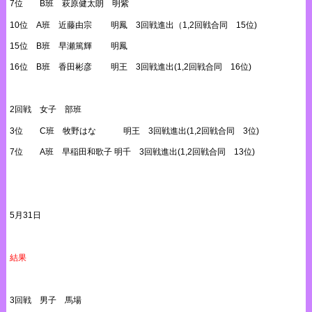
7位 B班 萩原健太朗 明紫
10位 A班 近藤由宗 明鳳 3回戦進出（1,2回戦合同 15位)
15位 B班 早瀬篤輝 明鳳
16位 B班 香田彬彦 明王 3回戦進出(1,2回戦合同 16位)
2回戦 女子 部班
3位 C班 牧野はな 明王 3回戦進出(1,2回戦合同 3位)
7位 A班 早稲田和歌子 明千 3回戦進出(1,2回戦合同 13位)
5月31日
結果
3回戦 男子 馬場