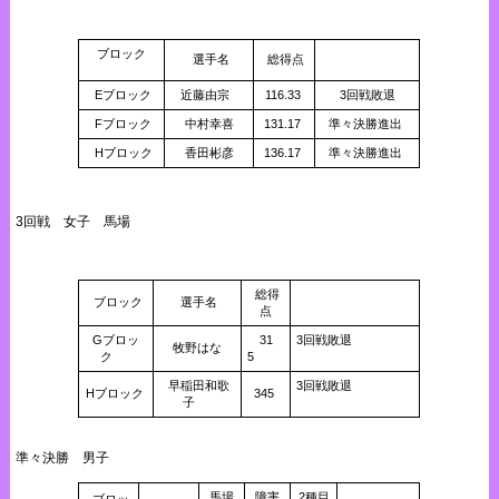
ブロック
選手名
総得点
Eブロック
近藤由宗
116.33
3回戦敗退
Fブロック
中村幸喜
131.17
準々決勝進出
Hブロック
香田彬彦
136.17
準々決勝進出
3回戦 女子 馬場
総得
ブロック
選手名
点
Gブロッ
31
3回戦敗退
牧野はな
ク
5
早稲田和歌
3回戦敗退
Hブロック
345
子
準々決勝 男子
馬場
障害
2種目
ブロッ