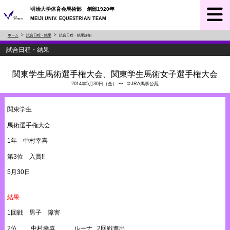
明治大学体育会馬術部 創部1920年
MEIJI UNIV. EQUESTRIAN TEAM
ホーム
試合日程・結果
試合日程・結果詳細
試合日程・結果
関東学生馬術選手権大会、関東学生馬術女子選手権大会
2014年5月30日（金） 〜 ＠
JRA馬事公苑
関東学生
馬術選手権大会
1年 中村幸喜
第3位 入賞!!
5月30日
結果
1回戦 男子 障害
2位 中村幸喜 ルーナ 2回戦進出