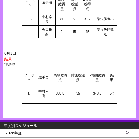
選手名
総得
総減
総得
ク
点
点
点
中村幸
K
380
5
375
準決勝進出
喜
香田彬
準々決勝敗
L
0
15
-15
彦
退
6月1日
結果
準決勝
ブロッ
馬場総得
障害総減
2種目総得
結
選手名
ク
点
点
点
果
中村幸
N
383.5
35
348.5
3位
喜
年度別スケジュール
>
2026年度