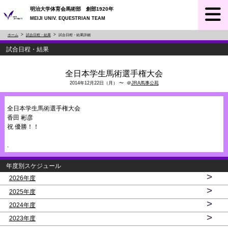
明治大学体育会馬術部 創部1920年
MEIJI UNIV. EQUESTRIAN TEAM
ホーム
試合日程・結果
試合日程・結果詳細
試合日程・結果
全日本学生馬術選手権大会
2014年12月22日（月） 〜 ＠
JRA馬事公苑
全日本学生馬術選手権大会
香田 彬彦
祝 優勝！！
.
年度別スケジュール
>
2026年度
>
2025年度
>
2024年度
>
2023年度