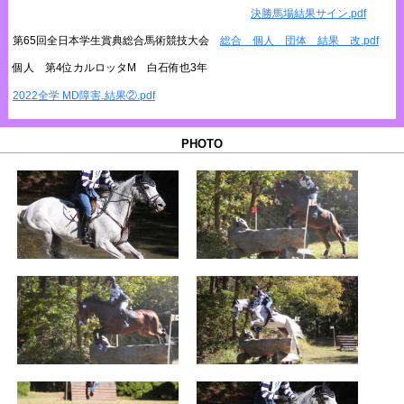
決勝馬場結果サイン.pdf
第65回全日本学生賞典総合馬術競技大会
総合 個人 団体 結果 改.pdf
個人 第4位カルロッタM 白石侑也3年
2022全学 MD障害₋結果②.pdf
PHOTO