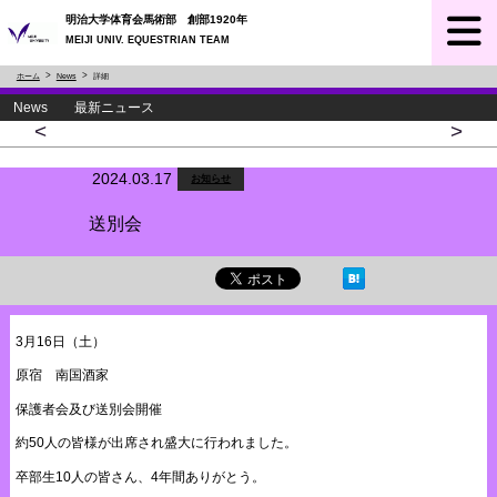
明治大学体育会馬術部 創部1920年
MEIJI UNIV. EQUESTRIAN TEAM
ホーム
News
詳細
News 最新ニュース
<
>
2024.03.17
お知らせ
送別会
3月16日（土）
原宿 南国酒家
保護者会及び送別会開催
約50人の皆様が出席され盛大に行われました。
卒部生10人の皆さん、4年間ありがとう。