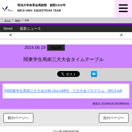
明治大学体育会馬術部 創部1920年
MEIJI UNIV. EQUESTRIAN TEAM
ホーム
News
詳細
News 最新ニュース
<
>
2024.06.19
試合出場
関東学生馬術三大大会タイムテーブル
R6関東学生馬術三大大会日程.xlsx.pdf
R6 三大大会プログラム 0613.pdf
更新日:2024年6月19日9時44分
前のページへ
次のページヘ
CLUB SPONSOR