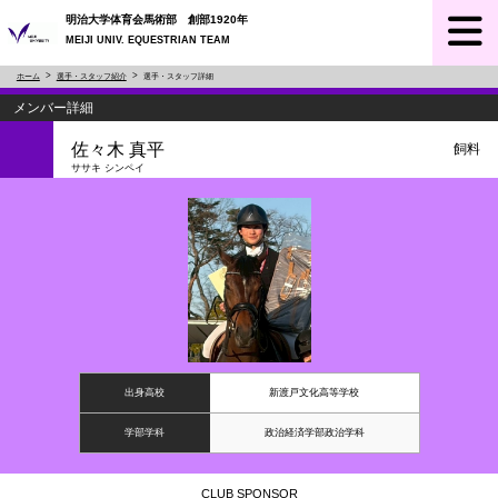
明治大学体育会馬術部 創部1920年
MEIJI UNIV. EQUESTRIAN TEAM
ホーム
選手・スタッフ紹介
選手・スタッフ詳細
メンバー詳細
佐々木 真平
飼料
ササキ シンペイ
出身高校
新渡戸文化高等学校
学部学科
政治経済学部政治学科
CLUB SPONSOR