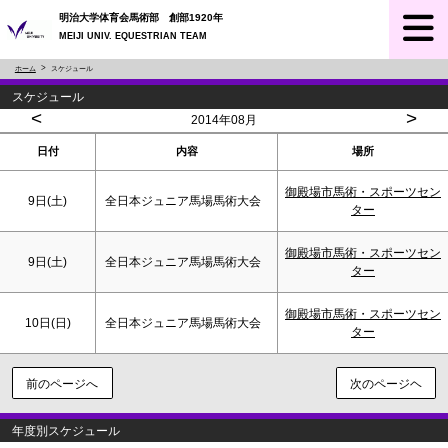
明治大学体育会馬術部 創部1920年
MEIJI UNIV. EQUESTRIAN TEAM
ホーム
スケジュール
スケジュール
<
>
2014年08月
日付
内容
場所
御殿場市馬術・スポーツセン
9日(
土
)
全日本ジュニア馬場馬術大会
ター
御殿場市馬術・スポーツセン
9日(
土
)
全日本ジュニア馬場馬術大会
ター
御殿場市馬術・スポーツセン
10日(
日
)
全日本ジュニア馬場馬術大会
ター
前のページへ
次のページヘ
年度別スケジュール