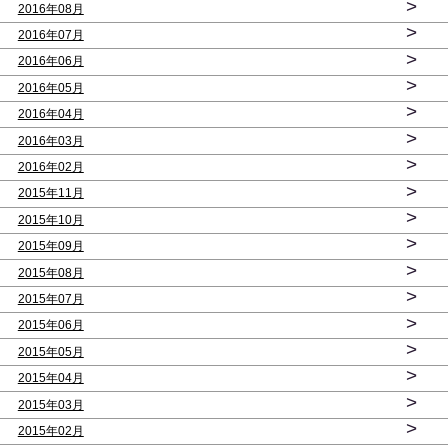
>
2016年08月
>
2016年07月
>
2016年06月
>
2016年05月
>
2016年04月
>
2016年03月
>
2016年02月
>
2015年11月
>
2015年10月
>
2015年09月
>
2015年08月
>
2015年07月
>
2015年06月
>
2015年05月
>
2015年04月
>
2015年03月
>
2015年02月