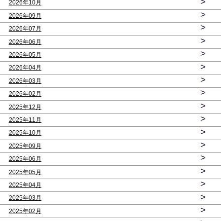
>
2026年10月
>
2026年09月
>
2026年07月
>
2026年06月
>
2026年05月
>
2026年04月
>
2026年03月
>
2026年02月
>
2025年12月
>
2025年11月
>
2025年10月
>
2025年09月
>
2025年06月
>
2025年05月
>
2025年04月
>
2025年03月
>
2025年02月