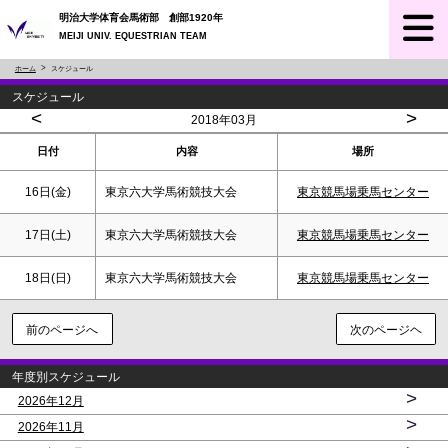
明治大学体育会馬術部 創部1920年
MEIJI UNIV. EQUESTRIAN TEAM
ホーム
スケジュール
スケジュール
<
>
2018年03月
日付
内容
場所
16日(金)
東京六大学馬術競技大会
東京競馬場乗馬センター
17日(
土
)
東京六大学馬術競技大会
東京競馬場乗馬センター
18日(
日
)
東京六大学馬術競技大会
東京競馬場乗馬センター
前のページへ
次のページヘ
年度別スケジュール
>
2026年12月
>
2026年11月