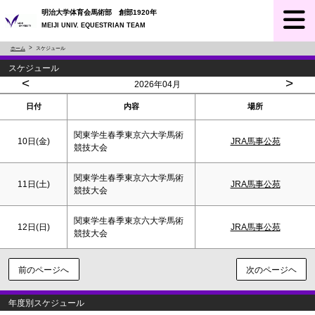
明治大学体育会馬術部 創部1920年
MEIJI UNIV. EQUESTRIAN TEAM
ホーム
スケジュール
スケジュール
<
>
2026年04月
日付
内容
場所
関東学生春季東京六大学馬術
10日(金)
JRA馬事公苑
競技大会
関東学生春季東京六大学馬術
11日(
土
)
JRA馬事公苑
競技大会
関東学生春季東京六大学馬術
12日(
日
)
JRA馬事公苑
競技大会
前のページへ
次のページヘ
年度別スケジュール