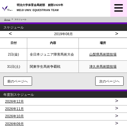
明治大学体育会馬術部 創部1920年
MEIJI UNIV. EQUESTRIAN TEAM
ホーム
スケジュール
スケジュール
<
>
2019年08月
日付
内容
場所
2日(金)
全日本ジュニア障害馬術大会
山梨県馬術競技場
31日(
土
)
関東学生馬術争覇戦
津久井馬術競技場
前のページへ
次のページヘ
年度別スケジュール
>
2026年12月
>
2026年11月
>
2026年10月
>
2026年09月